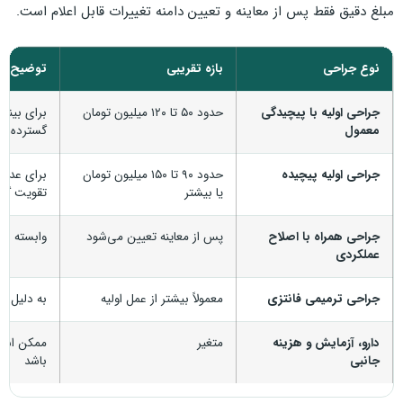
مبلغ دقیق فقط پس از معاینه و تعیین دامنه تغییرات قابل اعلام است.
نوع جراحی
بازه تقریبی
توضیح
جراحی اولیه با پیچیدگی
حدود ۵۰ تا ۱۲۰ میلیون تومان
برای بینی
معمول
گسترده
جراحی اولیه پیچیده
حدود ۹۰ تا ۱۵۰ میلیون تومان
برای عدم ت
یا بیشتر
تقویت گس
جراحی همراه با اصلاح
پس از معاینه تعیین می‌شود
وابسته به
عملکردی
جراحی ترمیمی فانتزی
معمولاً بیشتر از عمل اولیه
به دلیل ا
دارو، آزمایش و هزینه
متغیر
ممکن است 
جانبی
باشد