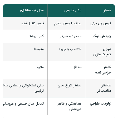
معیار
مدل طبیعی
مدل نیمه‌فانتزی
قوس پل بینی
صاف یا بسیار ملایم
قوس کنترل‌شده
چرخش نوک
محدود و طبیعی
کمی بیشتر
میزان
متناسب با چهره
متوسط
کوچک‌سازی
ظاهر
حداقل
ملایم
جراحی‌شده
ساختار
بیشتر انواع بینی
بینی استخوانی و بعضی ساختا
مناسب‌تر
ترکیبی
اولویت طراحی
هماهنگی و ظاهر
تعادل میان طبیعی و عروسکی
غیرعملی