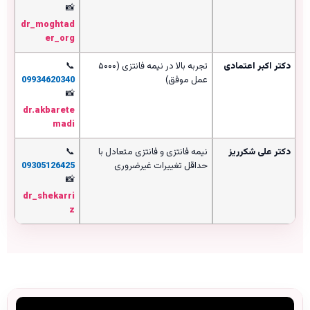
📸
dr_moghtad
er_org
دکتر اکبر اعتمادی
تجربه بالا در نیمه فانتزی (۵۰۰۰
📞
عمل موفق)
09934620340
📸
dr.akbarete
madi
دکتر علی شکرریز
نیمه فانتزی و فانتزی متعادل با
📞
حداقل تغییرات غیرضروری
09305126425
📸
dr_shekarri
z