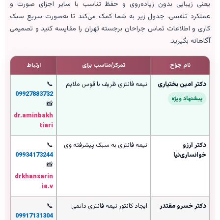
یعنی زیبایی بدون زیاده‌روی و حفظ تناسب با سایر اجزای صورت و
عملکرد تنفسی. جدول زیر به شما کمک می‌کند تا به‌صورت سریع سبک
کاری و اطلاعات تماس جراحان برجسته تهران را مقایسه کنید و تصمیمی
آگاهانه بگیرید.
نام جراح
تمرکز/مناسب برای
ارتباط
دکتر امین بختیاری
نیمه فانتزی ظریف با قوس ملایم
📞
09927883732
پیشنهاد ویژه
📸
dr.aminbakh
tiari
دکتر آرزو
نیمه فانتزی به سبک پیشرفته وی
📞
خوانساری‌نیا
09934173244
📸
drkhansarin
ia.v
دکتر خسرو مقتدر
ایجاد کانتور نیمه فانتزی دائمی
📞
09917131304