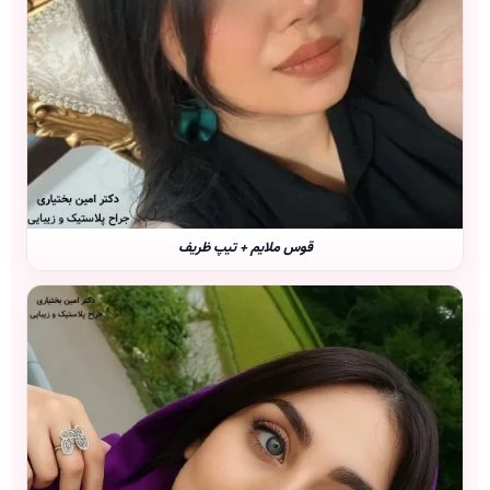
قوس ملایم + تیپ ظریف